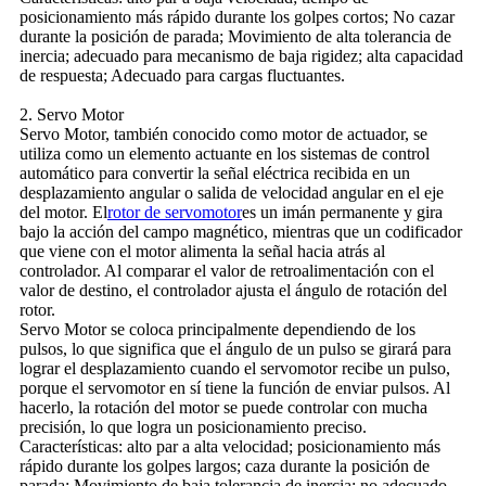
posicionamiento más rápido durante los golpes cortos; No cazar
durante la posición de parada; Movimiento de alta tolerancia de
inercia; adecuado para mecanismo de baja rigidez; alta capacidad
de respuesta; Adecuado para cargas fluctuantes.
2. Servo Motor
Servo Motor, también conocido como motor de actuador, se
utiliza como un elemento actuante en los sistemas de control
automático para convertir la señal eléctrica recibida en un
desplazamiento angular o salida de velocidad angular en el eje
del motor. El
rotor de servomotor
es un imán permanente y gira
bajo la acción del campo magnético, mientras que un codificador
que viene con el motor alimenta la señal hacia atrás al
controlador. Al comparar el valor de retroalimentación con el
valor de destino, el controlador ajusta el ángulo de rotación del
rotor.
Servo Motor se coloca principalmente dependiendo de los
pulsos, lo que significa que el ángulo de un pulso se girará para
lograr el desplazamiento cuando el servomotor recibe un pulso,
porque el servomotor en sí tiene la función de enviar pulsos. Al
hacerlo, la rotación del motor se puede controlar con mucha
precisión, lo que logra un posicionamiento preciso.
Características: alto par a alta velocidad; posicionamiento más
rápido durante los golpes largos; caza durante la posición de
parada; Movimiento de baja tolerancia de inercia; no adecuado