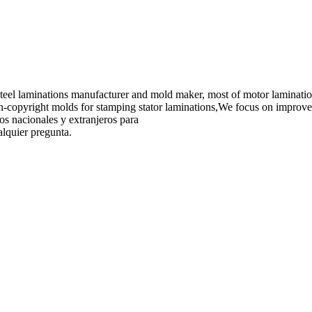
cal steel laminations manufacturer and mold maker, most of motor la
copyright molds for stamping stator laminations,We focus on improve the
ios nacionales y extranjeros para
lquier pregunta.