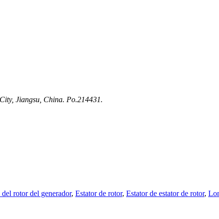
City, Jiangsu, China. Po.214431.
del rotor del generador
,
Estator de rotor
,
Estator de estator de rotor
,
Lon