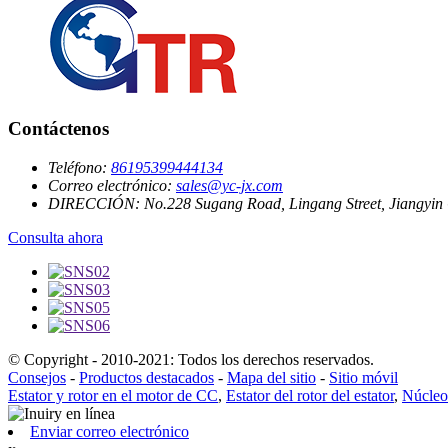
Contáctenos
Teléfono:
86195399444134
Correo electrónico:
sales@yc-jx.com
DIRECCIÓN:
No.228 Sugang Road, Lingang Street, Jiangyin 
Consulta ahora
© Copyright - 2010-2021: Todos los derechos reservados.
Consejos
-
Productos destacados
-
Mapa del sitio
-
Sitio móvil
Estator y rotor en el motor de CC
,
Estator del rotor del estator
,
Núcleo 
Enviar correo electrónico