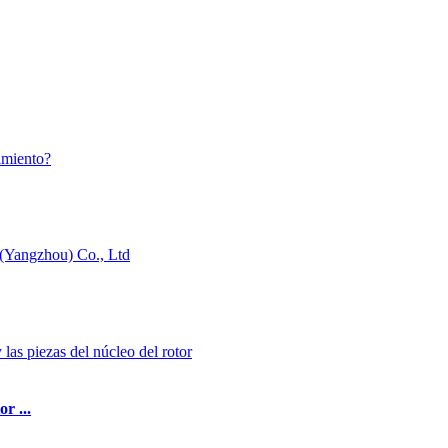
r ...