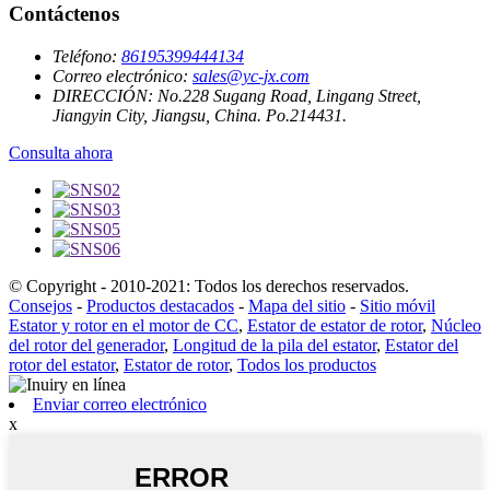
Contáctenos
Teléfono:
86195399444134
Correo electrónico:
sales@yc-jx.com
DIRECCIÓN:
No.228 Sugang Road, Lingang Street,
Jiangyin City, Jiangsu, China. Po.214431.
Consulta ahora
© Copyright - 2010-2021: Todos los derechos reservados.
Consejos
-
Productos destacados
-
Mapa del sitio
-
Sitio móvil
Estator y rotor en el motor de CC
,
Estator de estator de rotor
,
Núcleo
del rotor del generador
,
Longitud de la pila del estator
,
Estator del
rotor del estator
,
Estator de rotor
,
Todos los productos
Enviar correo electrónico
x