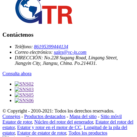
Contáctenos
Teléfono:
86195399444134
Correo electrónico:
sales@yc-jx.com
DIRECCIÓN:
No.228 Sugang Road, Lingang Street,
Jiangyin City, Jiangsu, China. Po.214431.
Consulta ahora
© Copyright - 2010-2021: Todos los derechos reservados.
Consejos
-
Productos destacados
-
Mapa del sitio
-
Sitio móvil
Estator de rotor
,
Núcleo del rotor del generador
,
Estator del rotor del
estator
,
Estator y rotor en el motor de CC
,
Longitud de la pila del
estator
,
Estator de estator de rotor
,
Todos los productos