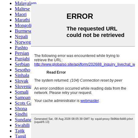
Malayalam
Maltese
Maori
Marathi
Mongolian
Burmese
Nepali
Norwegian
Pashto
Persian
Punjabi
Serbian
Sesotho
Sinhala
Slovak
Slovenian
Somali
Samoan
Scots Gaelic
Shona
Sindhi
Sundanese
Swahili
Tajik
Tamil