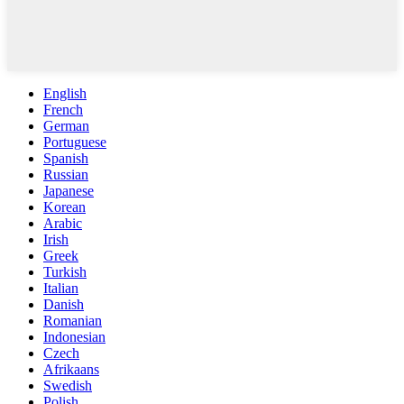
English
French
German
Portuguese
Spanish
Russian
Japanese
Korean
Arabic
Irish
Greek
Turkish
Italian
Danish
Romanian
Indonesian
Czech
Afrikaans
Swedish
Polish