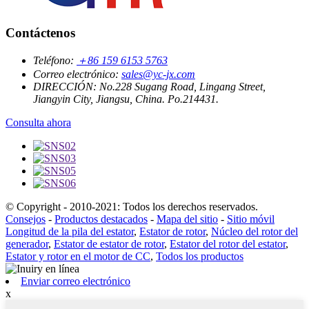
Contáctenos
Teléfono:
＋86 159 6153 5763
Correo electrónico:
sales@yc-jx.com
DIRECCIÓN:
No.228 Sugang Road, Lingang Street,
Jiangyin City, Jiangsu, China. Po.214431.
Consulta ahora
© Copyright - 2010-2021: Todos los derechos reservados.
Consejos
-
Productos destacados
-
Mapa del sitio
-
Sitio móvil
Longitud de la pila del estator
,
Estator de rotor
,
Núcleo del rotor del
generador
,
Estator de estator de rotor
,
Estator del rotor del estator
,
Estator y rotor en el motor de CC
,
Todos los productos
Enviar correo electrónico
x