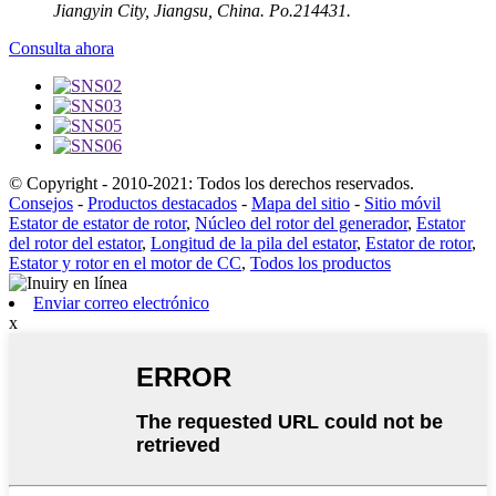
Jiangyin City, Jiangsu, China. Po.214431.
Consulta ahora
© Copyright - 2010-2021: Todos los derechos reservados.
Consejos
-
Productos destacados
-
Mapa del sitio
-
Sitio móvil
Estator de estator de rotor
,
Núcleo del rotor del generador
,
Estator
del rotor del estator
,
Longitud de la pila del estator
,
Estator de rotor
,
Estator y rotor en el motor de CC
,
Todos los productos
Enviar correo electrónico
x