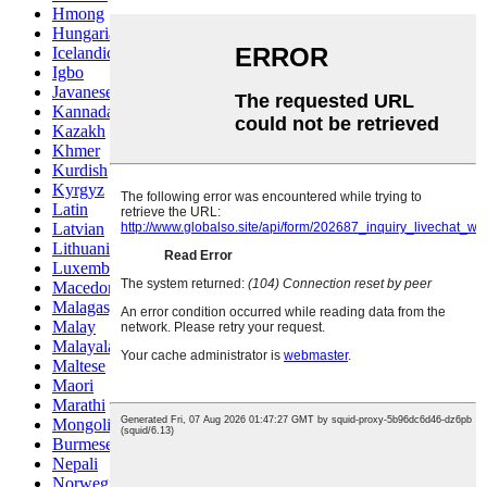
Hmong
Hungarian
Icelandic
Igbo
Javanese
Kannada
Kazakh
Khmer
Kurdish
Kyrgyz
Latin
Latvian
Lithuanian
Luxembou..
Macedonian
Malagasy
Malay
Malayalam
Maltese
Maori
Marathi
Mongolian
Burmese
Nepali
Norwegian