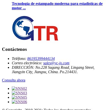
Tecnología de estampado moderna para estadísticas de
motor ...
Contáctenos
Teléfono:
86195399444134
Correo electrónico:
sales@yc-jx.com
DIRECCIÓN:
No.228 Sugang Road, Lingang Street,
Jiangyin City, Jiangsu, China. Po.214431.
Consulta ahora