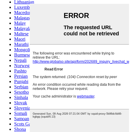
Lithuanian
Luxembou..
Macedonian
Malagasy
Malay
Malayalam
Maltese
Maori
Marathi
Mongolian
Burmese
Nepali
Norwegian
Pashto
Persian
Punjabi
Serbian
Sesotho
Sinhala
Slovak
Slovenian
Somali
Samoan
Scots Gaelic
Shona