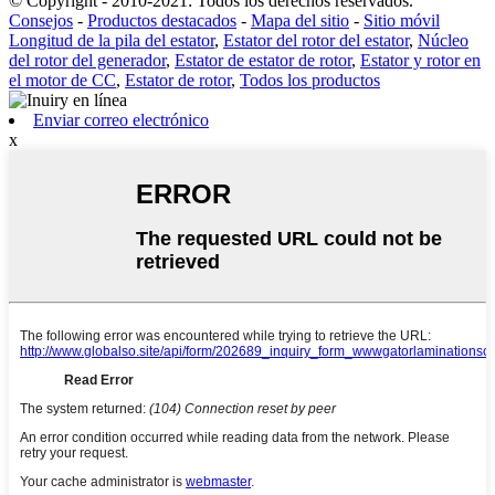
© Copyright - 2010-2021: Todos los derechos reservados.
Consejos
-
Productos destacados
-
Mapa del sitio
-
Sitio móvil
Longitud de la pila del estator
,
Estator del rotor del estator
,
Núcleo
del rotor del generador
,
Estator de estator de rotor
,
Estator y rotor en
el motor de CC
,
Estator de rotor
,
Todos los productos
Enviar correo electrónico
x